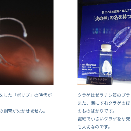
をした「ポリプ」の時代が
クラゲはゼラチン質のプラ
また、海にすむクラゲのほ
の飼育が欠かせません。
のものばかりです。
繊細で小さいクラゲを研究
も大切なのです。