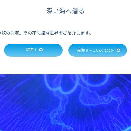
深い海へ潜る
ｍ以深の深海。その不思議な世界をご紹介します。
深海Ⅰ
深海Ⅱ
～しんかい2000～