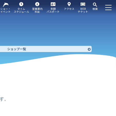
ショー・
タイム
営業案内
年間
アクセス
WEB
検索
イベント
スケジュール
料金
パスポート
チケット
ショップ一覧
す。