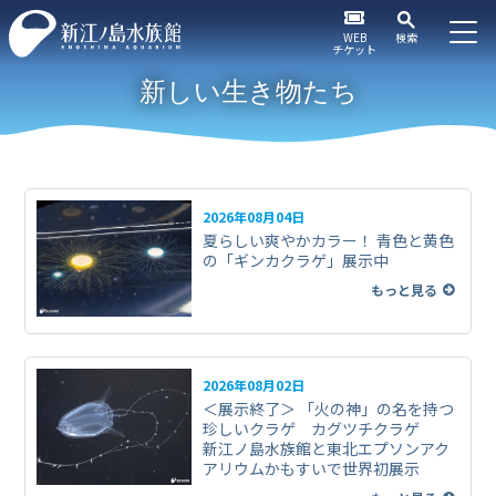
WEB
検索
チケット
新しい生き物たち
2026年08月04日
夏らしい爽やかカラー！ 青色と黄色
の「ギンカクラゲ」展示中
もっと見る
2026年08月02日
＜展示終了＞ 「火の神」の名を持つ
珍しいクラゲ カグツチクラゲ
新江ノ島水族館と東北エプソンアク
アリウムかもすいで世界初展示