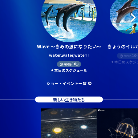
Wave ～きみの波になりたい～
きょうのイルカ
water,water,water!!
10
毎回各
本日のスケジ
10
毎回各
分
本日のスケジュール
ショー・イベント一覧
新しい生き物たち