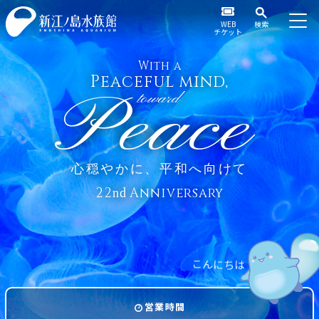
WEB
検索
チケット
With a
Peaceful mind,
Peace
toward
心穏やかに、平和へ向けて
22
Anniversary
nd
こ
ん
に
ち
は
営業時間