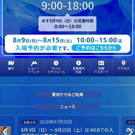
9:00-18:00
あす8月9日（日）の営業時間
8:00～19:00
展示
ショー・
タイム
営業案内
年間
アクセス
イベント
スケジュール
料金
パスポート
貸切りでのご利用
ニュース
2026年07月18日
お知らせ
イベ
8月 9日（日）～ 8月15日（土）は WEBでの入
あわ