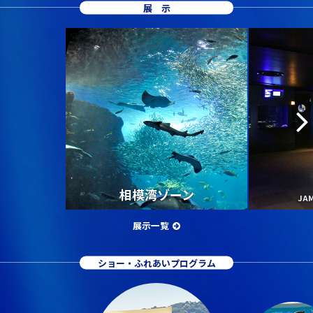
展示
相模湾ゾーン
JA
展示一覧
ショー・ふれあいプログラム