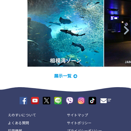
相模湾ゾーン
JA
展示一覧
えのすいについて
サイトマップ
よくある質問
サイトポリシー
採用情報
プライバシーポリシー