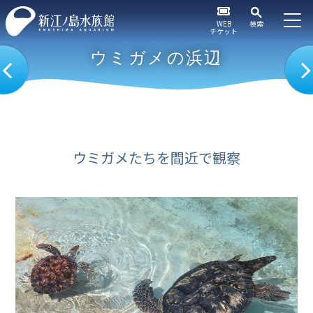
WEB
検索
チケット
ウミガメの浜辺
ウミガメたちを間近で観察