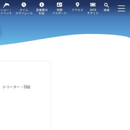
ショー・
タイム
営業案内
年間
アクセス
WEB
検索
イベント
スケジュール
料金
パスポート
チケット
トリーター：羽田