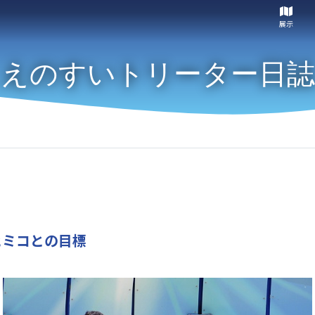
展示
えのすいトリーター日誌
、ヒミコとの目標