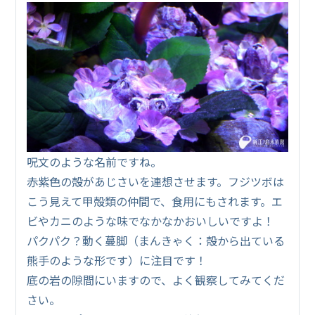
呪文のような名前ですね。
赤紫色の殻があじさいを連想させます。フジツボは
こう見えて甲殻類の仲間で、食用にもされます。エ
ビやカニのような味でなかなかおいしいですよ！
パクパク？動く蔓脚（まんきゃく：殻から出ている
熊手のような形です）に注目です！
底の岩の隙間にいますので、よく観察してみてくだ
さい。