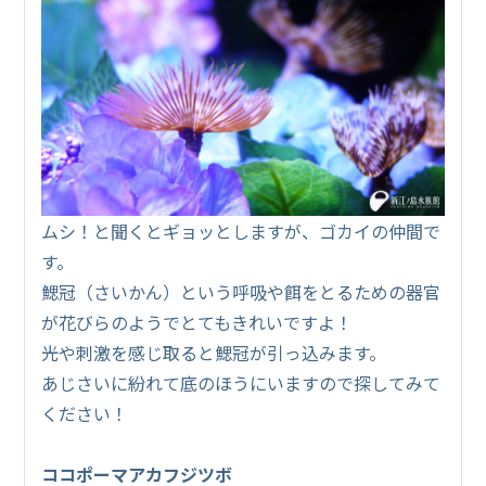
ムシ！と聞くとギョッとしますが、ゴカイの仲間で
す。
鰓冠（さいかん）という呼吸や餌をとるための器官
が花びらのようでとてもきれいですよ！
光や刺激を感じ取ると鰓冠が引っ込みます。
あじさいに紛れて底のほうにいますので探してみて
ください！
ココポーマアカフジツボ