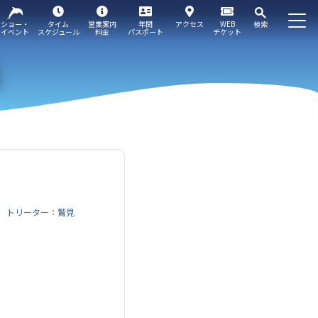
ショー・
タイム
営業案内
年間
アクセス
WEB
検索
イベント
スケジュール
料金
パスポート
チケット
トリーター：鷲見