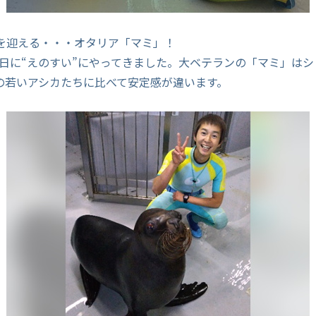
を迎える・・・オタリア「マミ」！
月 17日に“えのすい”にやってきました。大ベテランの「マミ」は
の若いアシカたちに比べて安定感が違います。