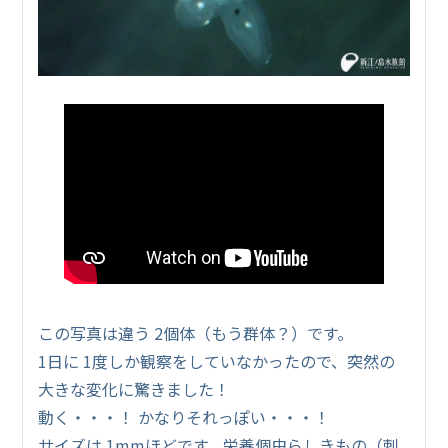
この写真は違う 2個体（もう群体？）です。
1日に 1度しか観察をしていなかったので、突然の
大きな変化に驚きました！
動く・・・！ かなりそれっぽい・・・！
サイズは 1mmほどです。栄養個虫らしきもの（刺