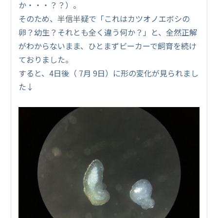
か・・・？？）。
そのため、半信半疑で「これはカツオノエボシの
卵？幼生？それとも全く違う何か？」と、全然正解
がわからないまま、ひとまずビーカーで飼育を続け
ておりました。
すると、4日後（ 7月 9日）に形の変化が見られまし
た↓