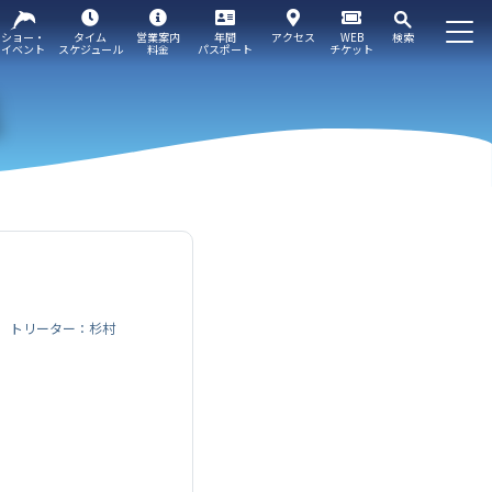
ショー・
タイム
営業案内
年間
アクセス
WEB
検索
イベント
スケジュール
料金
パスポート
チケット
トリーター：杉村