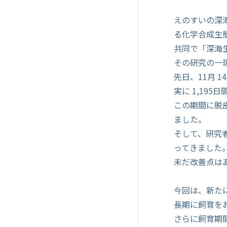
えのすいの深海
る化学合成生態
共同で「深海
その研究の一
先日、11月 
実に 1,19
この期間に脱
ました。
そして、研究
ってきました
未だ改善点は
今回は、新た
長期に飼育を
さらに飼育期