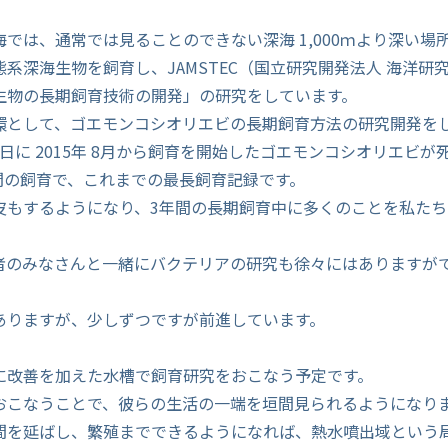
では、通常では見ることのできない深海 1,000ｍより深い場
系深海生物を飼育し、JAMSTEC（国立研究開発法人 海洋研
生物の長期飼育技術の開発」の研究をしています。
環として、ゴエモンコシオリエビの長期飼育方法の研究開発を
14日に 2015年 8月から飼育を開始したゴエモンコシオリエビ
5日間の飼育で、これまでの最長飼育記録です。
皮もするようになり、3年間の長期飼育中に多くのことを私たち
者のみなさんと一緒にバクテリアの研究も徐々にはありますが
。
ありますが、少しずつですが前進しています。
に改善を加えた水槽で飼育研究をおこなう予定です。
おこなうことで、彼らの生活の一端を垣間見られるようになり
間を延ばし、繁殖までできるようになれば、熱水噴出域という