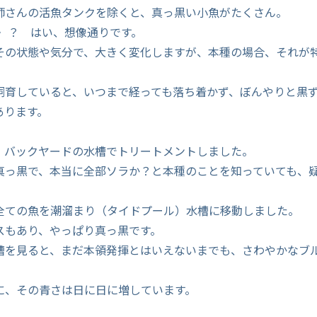
師さんの活魚タンクを除くと、真っ黒い小魚がたくさん。
・ ？ はい、想像通りです。
その状態や気分で、大きく変化しますが、本種の場合、それが
飼育していると、いつまで経っても落ち着かず、ぼんやりと黒
あります。
、バックヤードの水槽でトリートメントしました。
真っ黒で、本当に全部ソラか？と本種のことを知っていても、
全ての魚を潮溜まり（タイドプール）水槽に移動しました。
スもあり、やっぱり真っ黒です。
槽を見ると、まだ本領発揮とはいえないまでも、さわやかなブ
。
に、その青さは日に日に増しています。