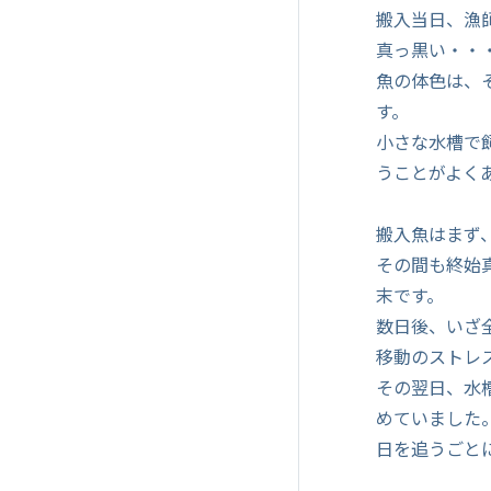
搬入当日、漁
真っ黒い・・
魚の体色は、
す。
小さな水槽で
うことがよく
搬入魚はまず
その間も終始
末です。
数日後、いざ
移動のストレ
その翌日、水
めていました
日を追うごと