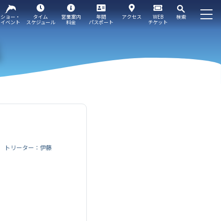
ショー・
タイム
営業案内
年間
アクセス
WEB
検索
イベント
スケジュール
料金
パスポート
チケット
トリーター：伊藤