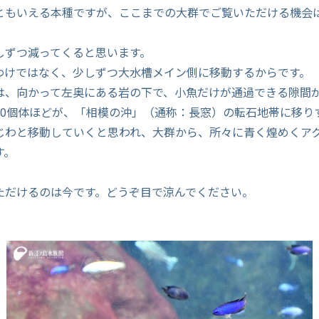
ともいえる本種ですが、ここまでの大群でご覧いただける機会
しずつ減ってくると思います。
わけではなく、少しずつ大水槽メイン側に移動するからです。
は、向かって左奥にある岩の下で、小魚だけが通過できる隙間
10個体ほどが、「相模の沖」（通称：長窓）の転石地帯に移り
じわと移動していくと思われ、大群から、所々に青く煌めくア
す。
ただけるのは今です。どうぞ目で涼んでください。