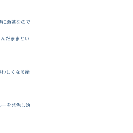
特に顕著なので
ずんだままとい
疑わしくなる始
ルーを発色し始