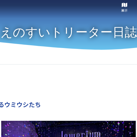
展示
えのすいトリーター日誌
るウミウシたち