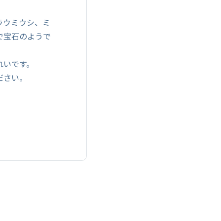
ラウミウシ、ミ
で宝石のようで
れいです。
ださい。