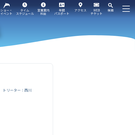
ショー・
タイム
営業案内
年間
アクセス
WEB
検索
イベント
スケジュール
料金
パスポート
チケット
トリーター：西川