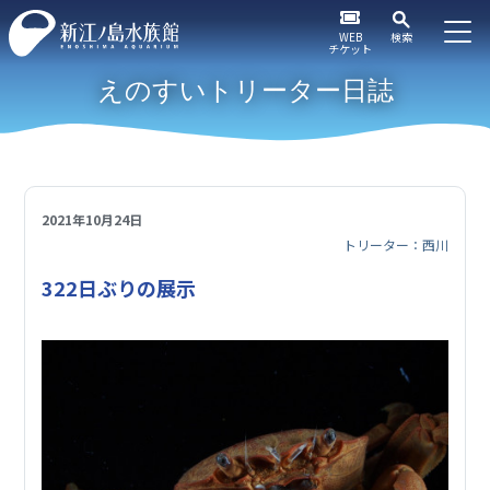
WEB
検索
チケット
えのすいトリーター日誌
2021年10月24日
トリーター：西川
322日ぶりの展示