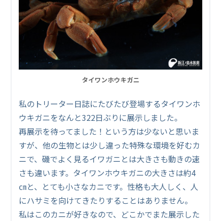
タイワンホウキガニ
私のトリーター日誌にたびたび登場するタイワンホ
ウキガニをなんと322日ぶりに展示しました。
再展示を待ってました！という方は少ないと思いま
すが、他の生物とは少し違った特殊な環境を好むカ
ニで、磯でよく見るイワガニとは大きさも動きの速
さも違います。タイワンホウキガニの大きさは約4
㎝と、とても小さなカニです。性格も大人しく、人
にハサミを向けてきたりすることはありません。
私はこのカニが好きなので、どこかでまた展示した