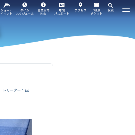
ショー・
タイム
営業案内
年間
アクセス
WEB
検索
イベント
スケジュール
料金
パスポート
チケット
トリーター：石川