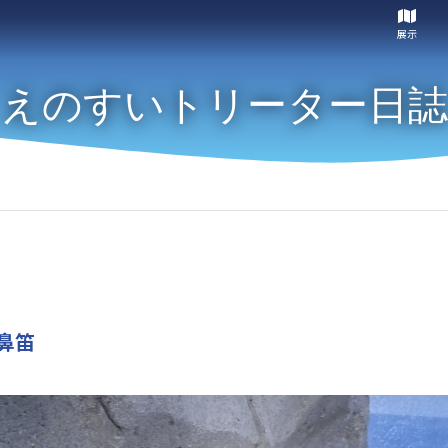
展示
えのすいトリーター日誌
鼻笛