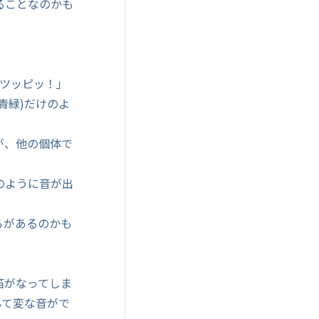
ることなのかも
「ツッピッ！」
青緑)だけのよ
が、他の個体で
のように音が出
ろがあるのかも
笛がなってしま
んて変な音がで