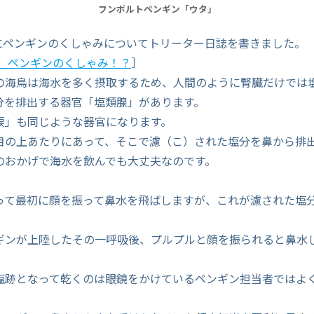
フンボルトペンギン「ウタ」
4月にペンギンのくしゃみについてトリーター日誌を書きました。
/26 ペンギンのくしゃみ！？
］
の海鳥は海水を多く摂取するため、人間のように腎臓だけでは
分を排出する器官「塩類腺」があります。
涙」も同じような器官になります。
目の上あたりにあって、そこで濾（こ）された塩分を鼻から排
のおかげで海水を飲んでも大丈夫なのです。
って最初に顔を振って鼻水を飛ばしますが、これが濾された塩
ギンが上陸したその一呼吸後、プルプルと顔を振られると鼻水
塩跡となって乾くのは眼鏡をかけているペンギン担当者ではよ