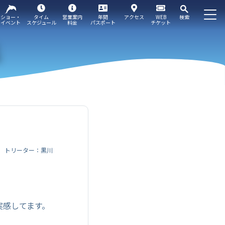
ショー・
タイム
営業案内
年間
アクセス
WEB
検索
イベント
スケジュール
料金
パスポート
チケット
トリーター：黒川
実感してます。