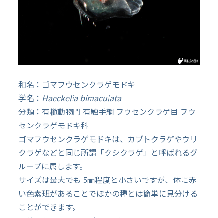
和名：ゴマフウセンクラゲモドキ
学名：
Haeckelia bimaculata
分類：有櫛動物門 有触手綱 フウセンクラゲ目 フウ
センクラゲモドキ科
ゴマフウセンクラゲモドキは、カブトクラゲやウリ
クラゲなどと同じ所謂「クシクラゲ」と呼ばれるグ
ループに属します。
サイズは最大でも 5㎜程度と小さいですが、体に赤
い色素班があることでほかの種とは簡単に見分ける
ことができます。