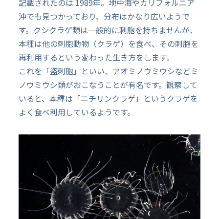
記載されたのは 1989年。地中海やカリフォルニア
沖でも見つかっており、分布はかなり広いようで
す。クシクラゲ類は一般的に刺胞を持ちませんが、
本種は他の刺胞動物（クラゲ）を食べ、その刺胞を
再利用するという変わった生き方をします。
これを「盗刺胞」といい、アオミノウミウシなどミ
ノウミウシ類がおこなうことが有名です。観察して
いると、本種は「ニチリンクラゲ」というクラゲを
よく食べ利用しているようです。