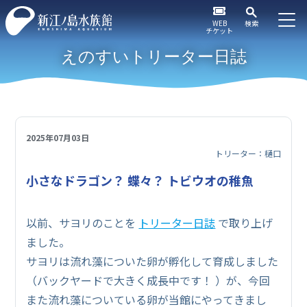
WEB
検索
チケット
えのすいトリーター日誌
2025年07月03日
トリーター：樋口
小さなドラゴン？ 蝶々？ トビウオの稚魚
以前、サヨリのことを
トリーター日誌
で取り上げ
ました。
サヨリは流れ藻についた卵が孵化して育成しました
（バックヤードで大きく成長中です！ ）が、今回
また流れ藻についている卵が当館にやってきまし