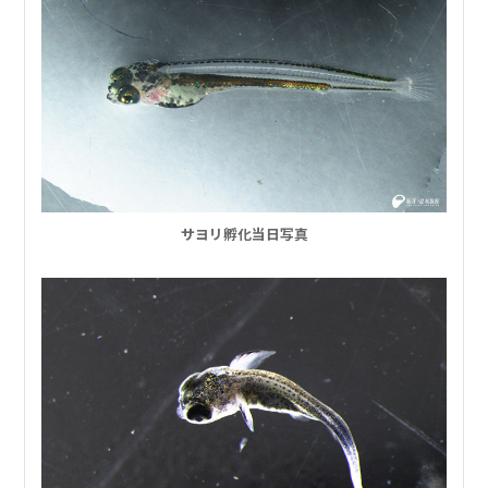
サヨリ孵化当日写真