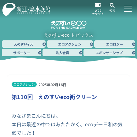
WEB
検索
チケット
えのすいeco トピックス
えのすいeco
エコアクション
エコロジー
サポーター
法人会員
スポンサーシップ
2025年02月16日
エコアクション
第110回 えのすいeco街クリーン
みなさまこんにちは。
本日は最近の中ではあたたかく、ecoデー日和の気
候でした！