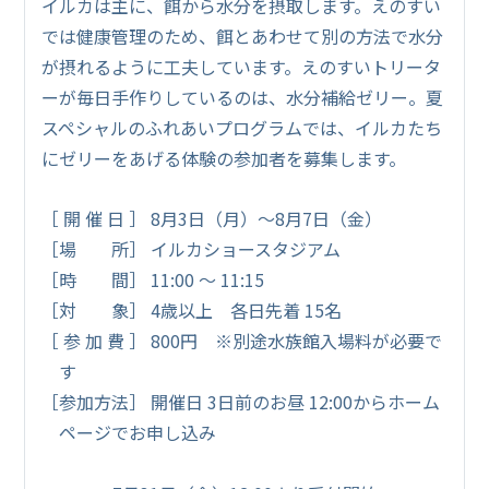
イルカは主に、餌から水分を摂取します。えのすい
では健康管理のため、餌とあわせて別の方法で水分
が摂れるように工夫しています。えのすいトリータ
ーが毎日手作りしているのは、水分補給ゼリー。夏
スペシャルのふれあいプログラムでは、イルカたち
にゼリーをあげる体験の参加者を募集します。
［ 開 催 日 ］ 8月3日（月）～8月7日（金）
［場 所］ イルカショースタジアム
［時 間］ 11:00 ～ 11:15
［対 象］ 4歳以上 各日先着 15名
［ 参 加 費 ］ 800円 ※別途水族館入場料が必要で
す
［参加方法］ 開催日 3日前のお昼 12:00からホーム
ページでお申し込み