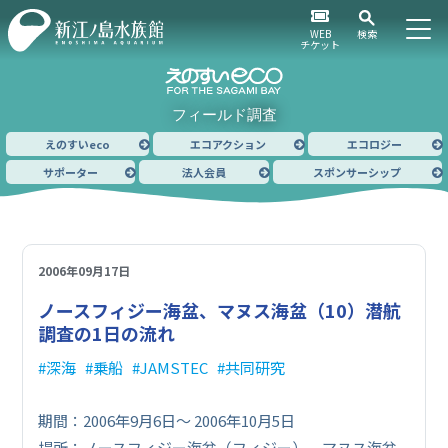
WEB
検索
チケット
フィールド調査
えのすいeco
エコアクション
エコロジー
サポーター
法人会員
スポンサーシップ
2006年09月17日
ノースフィジー海盆、マヌス海盆（10）
潜航
調査の1日の流れ
深海
乗船
JAMSTEC
共同研究
期間：2006年9月6日〜 2006年10月5日
場所：ノースフィジー海盆（フィジー）、マヌス海盆