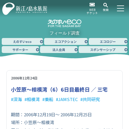
WEB
検索
チケット
フィールド調査
えのすいeco
エコアクション
エコロジー
サポーター
法人会員
スポンサーシップ
2006年12月24日
小笠原～相模湾（6）
6日目最終日 ／ 三宅
深海
相模湾
乗船
JAMSTEC
共同研究
期間：2006年12月19日～ 2006年12月25日
場所：小笠原～相模湾