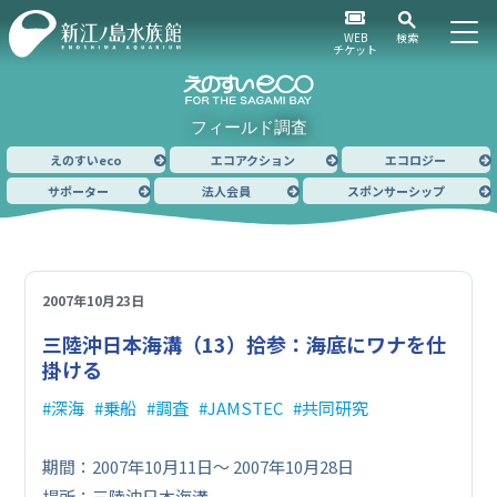
WEB
検索
チケット
フィールド調査
えのすいeco
エコアクション
エコロジー
サポーター
法人会員
スポンサーシップ
2007年10月23日
三陸沖日本海溝（13）
拾参：海底にワナを仕
掛ける
深海
乗船
調査
JAMSTEC
共同研究
期間：2007年10月11日〜 2007年10月28日
場所：三陸沖日本海溝