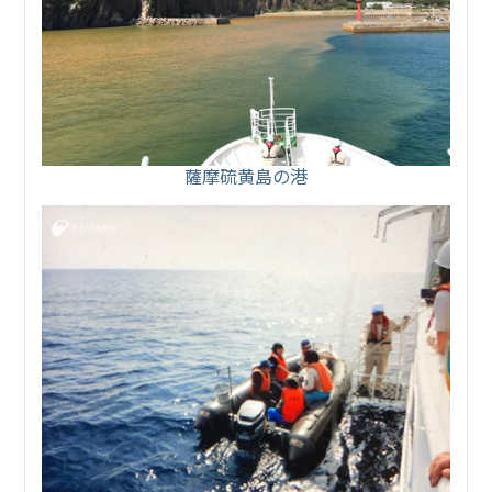
薩摩硫黄島の港