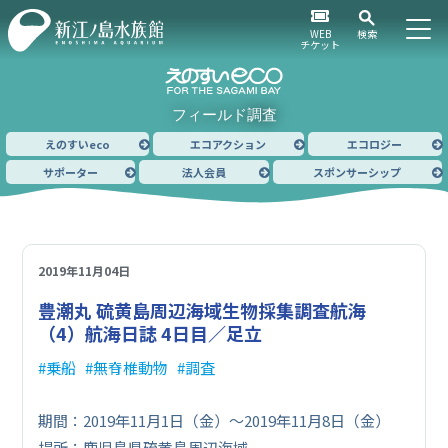
WEB
検索
チケット
フィールド調査
えのすいeco
エコアクション
エコロジー
サポーター
法人会員
スポンサーシップ
2019年11月04日
豊潮丸 硫黄島周辺海域生物採集調査航海
（4）
航海日誌 4日目／足立
乗船
無脊椎動物
調査
期間：2019年11月1日（金）～2019年11月8日（金）
場所：鹿児島県硫黄島周辺海域