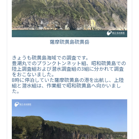
薩摩硫黄島硫黄岳
きょうも硫黄島海域での調査です。
豊潮丸でのプランクトンネット組、昭和硫黄島での
陸上調査組および潜水調査組の3組に分かれて調査
をおこないました。
8時に停泊していた薩摩硫黄島の港を出航し、上陸
組と潜水組は、作業艇で昭和硫黄島へ向かいまし
た。