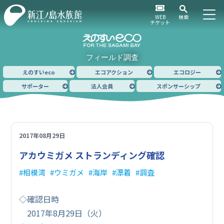
WEB
検索
チケット
フィールド調査
えのすいeco
エコアクション
エコロジー
サポーター
法人会員
スポンサーシップ
2017年08月29日
アカウミガメ ストランディング確認
相模湾
ウミガメ
海岸
漂着
調査
◇確認日時
2017年8月29日（火）