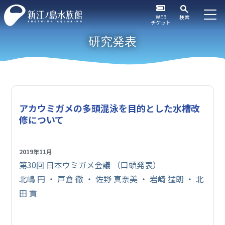
WEB
検索
チケット
研究発表
アカウミガメの多頭混泳を目的とした水槽改
修について
2019年11月
第30回 日本ウミガメ会議 （口頭発表）
北嶋 円 ・ 戸倉 徹 ・ 佐野 真奈美 ・ 岩崎 猛朗 ・ 北
田 貢