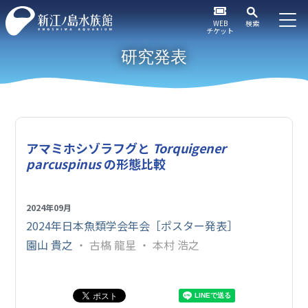
WEB
検索
チケット
研究発表
アマミホシゾラフグと
Torquigener
parcuspinus
の形態比較
2024年09月
2024年日本魚類学会年会［ポスター発表］
園⼭ 貴之
・ 古𣘺 ⿓星 ・ 本村 浩之