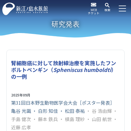
WEB
検索
チケット
研究発表
腎細胞癌に対して放射線治療を実施したフン
ボルトペンギン（
Spheniscus humboldti
）
の一例
2025年09月
第31回日本野生動物医学会大会［ポスター発表］
亀谷 光識 ・ 白形 知佳 ・ 松田 泰祐
・ 谷 浩由輝 ・
手島 健次 ・ 藤本 鉄兵 ・ 槙島 理紗 ・ 山田 航世 ・
近藤 広孝