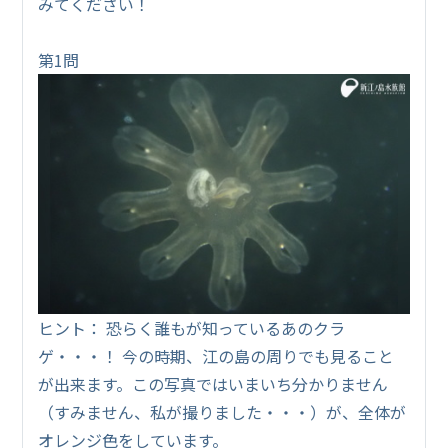
みてください！
第1問
ヒント： 恐らく誰もが知っているあのクラ
ゲ・・・！ 今の時期、江の島の周りでも見ること
が出来ます。この写真ではいまいち分かりません
（すみません、私が撮りました・・・）が、全体が
オレンジ色をしています。