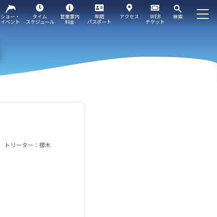
ショー・
タイム
営業案内
年間
アクセス
WEB
検索
イベント
スケジュール
料金
パスポート
チケット
トリーター：櫻木