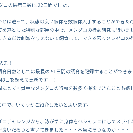
ンダコの展示日数は 22日間でした。
でとは違って、状態の良い個体を数個体入手することができた
度を落とした特別な部屋の中で、メンダコの行動研究も行いま
できるだけ刺激を与えないで飼育して、できる限りメンダコの
。
結果！！
飼育日数としては最長の 51日間の飼育を記録することができ
の 48日を超える更新です！！
間にとても貴重なメンダコの行動を数多く撮影できたことも嬉
る中で、いくつかご紹介したいと思います。
ダコチャレンジから、泳がずに身体をペシャンコにしてスライ
が良いだろうと書いてきました・・・本当にそうなのか・・・