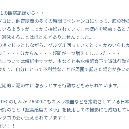
21の観察記録から・・・
ダコは、飼育期間の多くの時間でペシャンコになって、底の砂
ているようすがしっかり撮影されていて、水槽内を移動すると
、遊泳することはほとんどありませんでした。
の場でじっとしながら、グルグル回っていてとてもかわいらし
の？・・・分からん・・・疑問が一つ増えてしまった・・・
点については解析中ですが、少なくとも水槽飼育下で遊泳行動
けたり、自分にとって不利益なことが周囲で起きた場合が多い
定期的に泥の中に潜ろうとする行動などもみられています。
STECのしんかい6500にもカメラ機器などを搭載させている日
研究のもと「超高感度カメラ」を使用しての撮影にも成功して
ンダコの姿が捉えられています！
さい！！