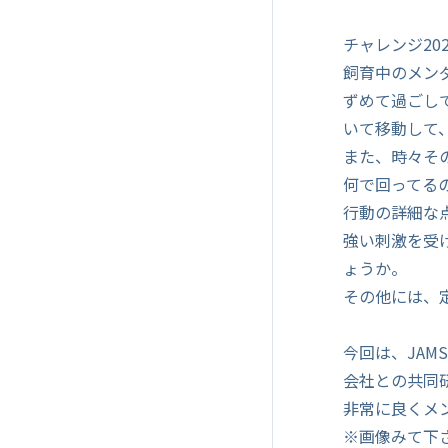
チャレンジ20
飼育中のメン
ずめて過ごし
いて移動して
また、時々そ
何で回ってる
行動の詳細な
強い刺激を受
ょうか。
その他には、
今回は、JAM
会社との共同
非常に良くメ
※画像みて下