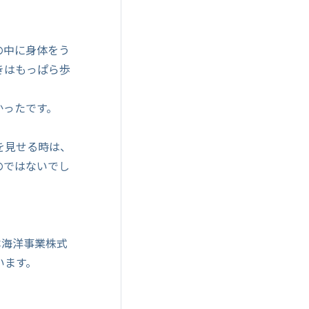
の中に身体をう
きはもっぱら歩
かったです。
を見せる時は、
のではないでし
本海洋事業株式
います。