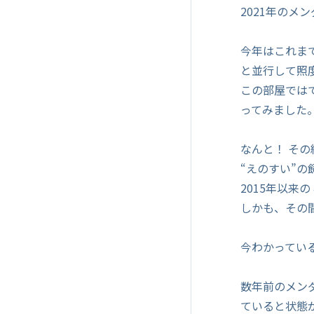
2021年のメ
今年はこれま
と並行して照
この部屋では
ってみました
なんと！ その
“えのすい”の
2015年以来
しかも、その
今わかってい
数年前のメン
ていると状態