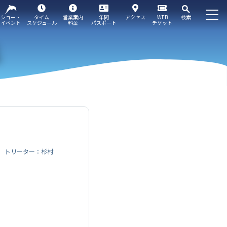
ショー・
タイム
営業案内
年間
アクセス
WEB
検索
イベント
スケジュール
料金
パスポート
チケット
トリーター：杉村