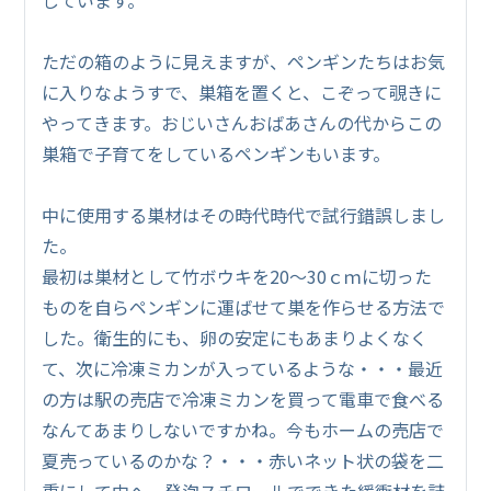
ただの箱のように見えますが、ペンギンたちはお気
に入りなようすで、巣箱を置くと、こぞって覗きに
やってきます。おじいさんおばあさんの代からこの
巣箱で子育てをしているペンギンもいます。
中に使用する巣材はその時代時代で試行錯誤しまし
た。
最初は巣材として竹ボウキを20～30ｃｍに切った
ものを自らペンギンに運ばせて巣を作らせる方法で
した。衛生的にも、卵の安定にもあまりよくなく
て、次に冷凍ミカンが入っているような・・・最近
の方は駅の売店で冷凍ミカンを買って電車で食べる
なんてあまりしないですかね。今もホームの売店で
夏売っているのかな？・・・赤いネット状の袋を二
重にして中へ、発泡スチロールでできた緩衝材を詰