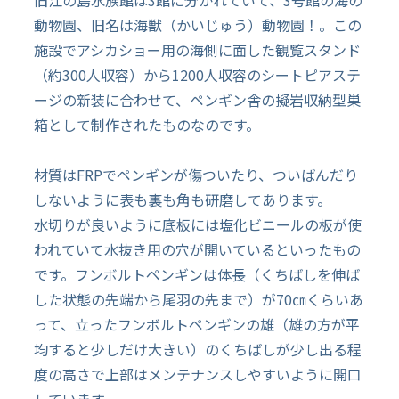
動物園、旧名は海獣（かいじゅう）動物園！。この
施設でアシカショー用の海側に面した観覧スタンド
（約300人収容）から1200人収容のシートピアステ
ージの新装に合わせて、ペンギン舎の擬岩収納型巣
箱として制作されたものなのです。
材質はFRPでペンギンが傷ついたり、ついばんだり
しないように表も裏も角も研磨してあります。
水切りが良いように底板には塩化ビニールの板が使
われていて水抜き用の穴が開いているといったもの
です。フンボルトペンギンは体長（くちばしを伸ば
した状態の先端から尾羽の先まで）が70㎝くらいあ
って、立ったフンボルトペンギンの雄（雄の方が平
均すると少しだけ大きい）のくちばしが少し出る程
度の高さで上部はメンテナンスしやすいように開口
しています。