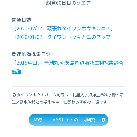
飼育60日目のゾエア
関連日誌
［
2021/02/17 頑張れタイワンホウキガニ！
］
［
2020/01/07 タイワンホウキガニのアップ
］
関連航海採集日誌
［
2019年11月 豊潮丸 硫黄島周辺海域生物採集調査
航海
］
タイワンホウキガニの飼育は「北里大学海洋生命科学部と新
江ノ島水族館との学術協定」に関わる研究の一環です。
深海Ⅰ－JAMSTECとの共同研究－