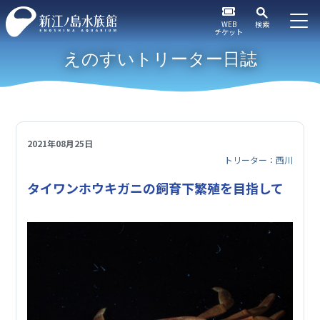
WEB
検索
チケット
えのすいトリーター日誌
2021年08月25日
トリーター：西川
タイワンホウキガニの飼育下繁殖を目指して