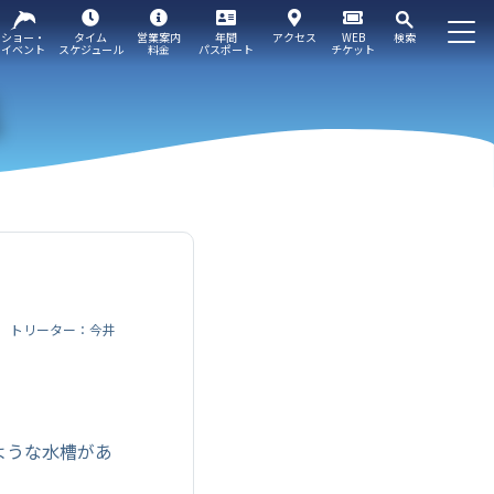
ショー・
タイム
営業案内
年間
アクセス
WEB
検索
イベント
スケジュール
料金
パスポート
チケット
トリーター：今井
ような水槽があ