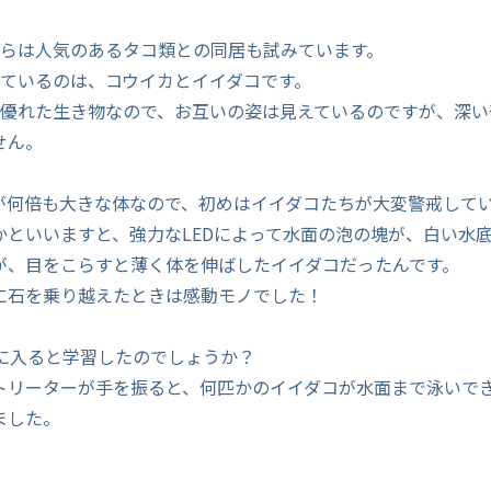
からは人気のあるタコ類との同居も試みています。
しているのは、コウイカとイイダコです。
の優れた生き物なので、お互いの姿は見えているのですが、深い
せん。
が何倍も大きな体なので、初めはイイダコたちが大変警戒して
かといいますと、強力なLEDによって水面の泡の塊が、白い水
が、目をこらすと薄く体を伸ばしたイイダコだったんです。
に石を乗り越えたときは感動モノでした！
月に入ると学習したのでしょうか？
トリーターが手を振ると、何匹かのイイダコが水面まで泳いで
ました。