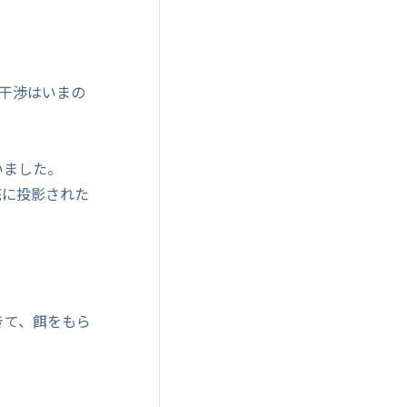
干渉はいまの
いました。
底に投影された
きて、餌をもら