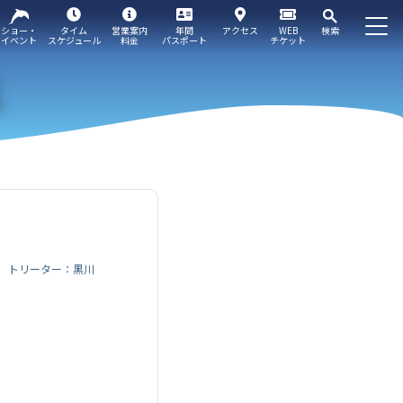
ショー・
タイム
営業案内
年間
アクセス
WEB
検索
イベント
スケジュール
料金
パスポート
チケット
トリーター：黒川