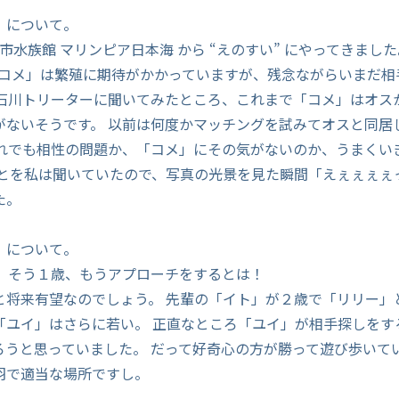
」について。
新潟市水族館 マリンピア日本海 から “えのすい” にやってきまし
の「コメ」は繁殖に期待がかかっていますが、残念ながらいまだ相
ン石川トリーターに聞いてみたところ、これまで「コメ」はオス
がないそうです。 以前は何度かマッチングを試みてオスと同居
それでも相性の問題か、「コメ」にその気がないのか、うまくい
ことを私は聞いていたので、写真の光景を見た瞬間「えぇぇぇぇ
た。
」について。
。 そう１歳、もうアプローチをするとは！
と将来有望なのでしょう。 先輩の「イト」が２歳で「リリー」
「ユイ」はさらに若い。 正直なところ「ユイ」が相手探しをす
ろうと思っていました。 だって好奇心の方が勝って遊び歩いて
羽で適当な場所ですし。