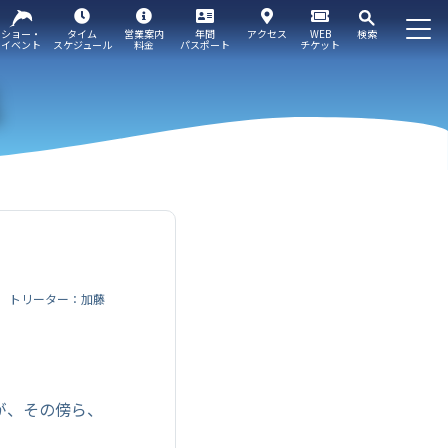
ショー・
タイム
営業案内
年間
アクセス
WEB
検索
イベント
スケジュール
料金
パスポート
チケット
トリーター：加藤
が、その傍ら、