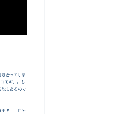
付き合ってしま
「ヨモギ」。も
る説もあるので
ヨモギ」。自分