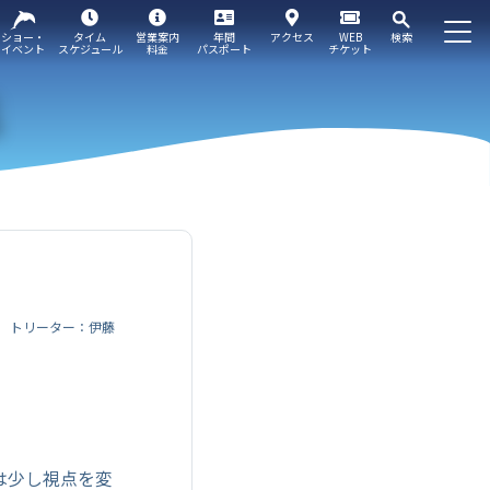
ショー・
タイム
営業案内
年間
アクセス
WEB
検索
イベント
スケジュール
料金
パスポート
チケット
トリーター：伊藤
は少し視点を変