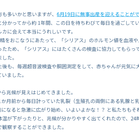
方も多いかと思いますが、
6月19日に無事出産を迎えることが
と分かってから約 1年間、この日を待ちわびて毎日を過ごして
ルカに会えて本当にうれしいです。
授精をおこなうにあたって、「シリアス」のホルモン値を血液や
ったため、「シリアス」にはたくさんの検査に協力してもらっ
ました。
た後も、毎週超音波検査や胴囲測定をして、赤ちゃんが元気に
ていました。
前から兆候が見えはじめてきました。
 1か月前から毎日計っていた乳裂（生殖孔の両側にある乳腺と
日前になると急激に広がり始め、いよいよかな！？ と私たちもそ
体温が下がったりと、兆候が分かりやすく出てくれたので、24
で観察することができました。