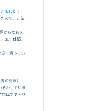
できました！
いたので、元気
尿から検査を
て、無事妊娠ま
大きく育ってい
乳腺の間隔）
わそわしていま
時間体制でトリ