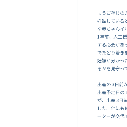
もうご存じの
妊娠している
な赤ちゃんイ
1年前、人工
する必要があ
でたどり着き
妊娠が分かっ
るかを見守っ
出産の 3日
出産予定日の
が、出産 3
した。他にも
ーターが交代