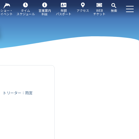
ショー・
タイム
営業案内
年間
アクセス
WEB
検索
イベント
スケジュール
料金
パスポート
チケット
トリーター：雨宮