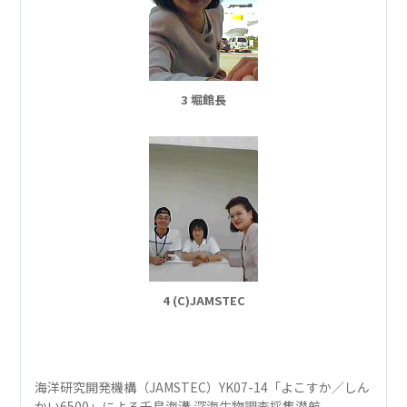
3 堀館長
4 (C)JAMSTEC
海洋研究開発機構（JAMSTEC）YK07-14「よこすか／しん
かい6500」による千島海溝 深海生物調査採集潜航