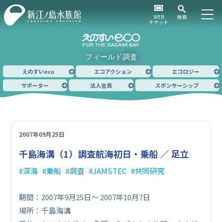
WEB
検索
チケット
フィールド調査
えのすいeco
エコアクション
エコロジー
サポーター
法人会員
スポンサーシップ
2007年09月25日
千島海溝（1）
調査航海初日・乗船 ／ 足立
深海
乗船
調査
JAMSTEC
共同研究
期間：2007年9月25日〜 2007年10月7日
場所：千島海溝