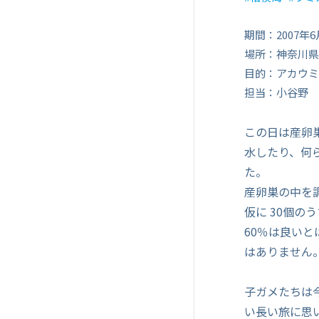
期間：2007年6
場所：神奈川県
目的：アカウミ
担当：小谷野
この日は産卵
水したり、何
た。
産卵巣の中を
仮に 30個の
60％は良い
はありません
子ガメたちは
い長い旅に思