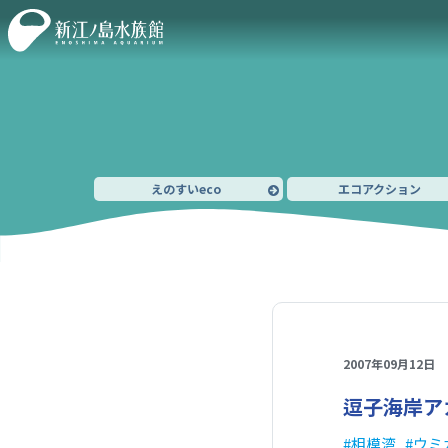
えのすいeco
エコアクション
2007年09月12日
逗子海岸ア
相模湾
ウミ