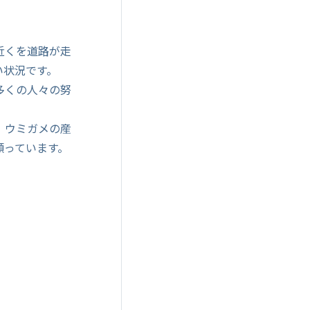
近くを道路が走
い状況です。
多くの人々の努
、ウミガメの産
願っています。