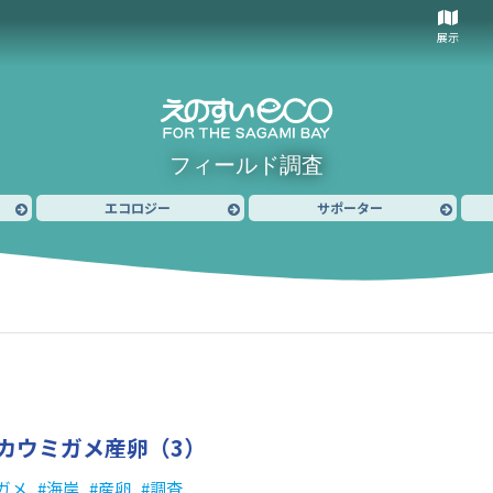
展示
フィールド調査
エコロジー
サポーター
カウミガメ産卵（3）
ガメ
海岸
産卵
調査