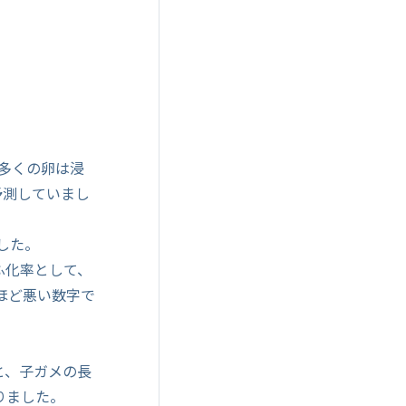
の多くの卵は浸
予測していまし
した。
のふ化率として、
ほど悪い数字で
と、子ガメの長
りました。