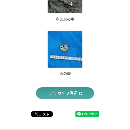
産卵巣の中
卵の殻
ウミガメの浜辺