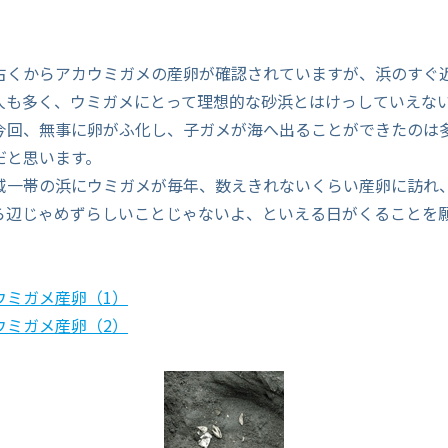
古くからアカウミガメの産卵が確認されていますが、浜のすぐ
人も多く、ウミガメにとって理想的な砂浜とはけっしていえな
今回、無事に卵がふ化し、子ガメが海へ出ることができたのは
だと思います。
域一帯の浜にウミガメが毎年、数えきれないくらい産卵に訪れ
ら辺じゃめずらしいことじゃないよ、といえる日がくることを
ウミガメ産卵（1）
ウミガメ産卵（2）