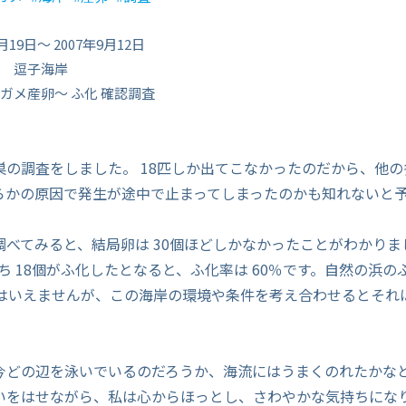
月19日〜 2007年9月12日
 逗子海岸
ガメ産卵〜 ふ化 確認調査
巣の調査をしました。 18匹しか出てこなかったのだから、他
らかの原因で発生が途中で止まってしまったのかも知れないと
調べてみると、結局卵は 30個ほどしかなかったことがわかりま
うち 18個がふ化したとなると、ふ化率は 60％です。自然の浜
とはいえませんが、この海岸の環境や条件を考え合わせるとそれ
。
今どの辺を泳いでいるのだろうか、海流にはうまくのれたかな
いをはせながら、私は心からほっとし、さわやかな気持ちにな