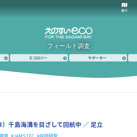
展示
フィールド調査
エコロジー
サポーター
3）
千島海溝を目ざして回航中 ／ 足立
調査
JAMSTEC
共同研究