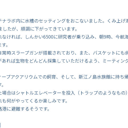
テナラボ内に水槽のセッティングをおこないました。くみ上げ海
りましたが、順調に下がってきています。
なければ、しんかい6500に研究者が乗り込み、朝9時、今航海
ます。
は常時スラープガンが搭載されており、また、バスケットにも
があれば生物をどんどん採集していただけるよう、ミーティン
ィープアクアリウムでの飼育、そして、新江ノ島水族館に持ち
す。
た場合はシャトルエレベーターを投入（トラップのようなもの
れも何がやってくるか楽しみです。
路港に避難するそうです。
]