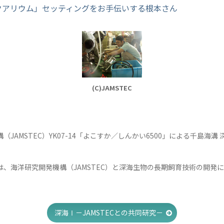
クアリウム」セッティングをお手伝いする根本さん
(C)JAMSTEC
（JAMSTEC）YK07-14「よこすか／しんかい6500」による千島海溝
は、海洋研究開発機構（JAMSTEC）と深海生物の長期飼育技術の開発
。
深海Ⅰ－JAMSTECとの共同研究－