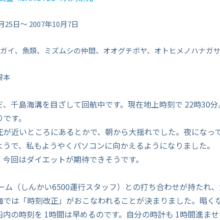
月25日〜 2007年10月7日
ガイ、魚類、ミズムシの仲間、オオグチボヤ、オトヒメノハナガサ
根本
、千島海溝を目ざして回航中です。現在地上時刻で 22時30
りです。
圧が近いところにあるとかで、朝から大揺れでした。夜になっ
ようで、私もようやくパソコンに向かえるようになりました。
、今回はダイエットが期待できそうです。
チーム（しんかい6500運行スタッフ）との打ち合わせが持たれ
海では「時刻改正」がおこなわれることが決まりました。暗く
船内の時刻を 1時間は早めるのです。自分の時計も 1時間進ま