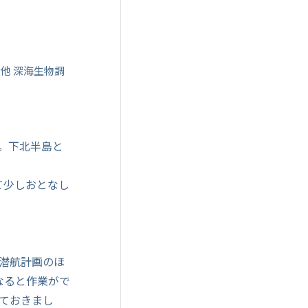
他 深海生物調
分。下北半島と
て少しおとなし
、潜航計画のほ
なると作業がで
せておきまし