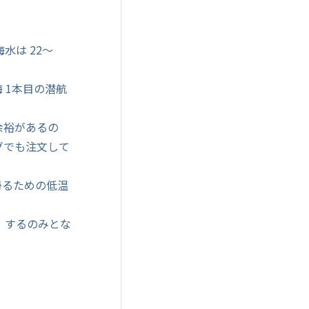
水は 22～
 1本目の潜航
余裕があるの
グでも注文して
帰るための低温
）するのみとな