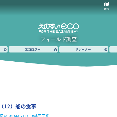
展示
フィールド調査
エコロジー
サポーター
（12）
船の食事
調査
JAMSTEC
共同研究