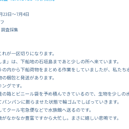
月23日〜7月4日
フ
 調査採集
これが一区切りになります。
しま」は、下船地の石垣島まであと少しの所へ来ています。
うの内から下船荷物をまとめる作業をしていましたが、私たち
物の梱包と発送があります。
キングです。
量の箱とビニール袋を予め積んできているので、生物を少しの
てパンパンに膨らませた状態で輪ゴムでしばっていきます。
してクール宅急便などで水族館へ送るのです。
数がなかなか豊富ですから大忙し。まさに嬉しい悲鳴です。