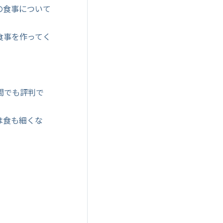
の食事について
食事を作ってく
間でも評判で
は食も細くな