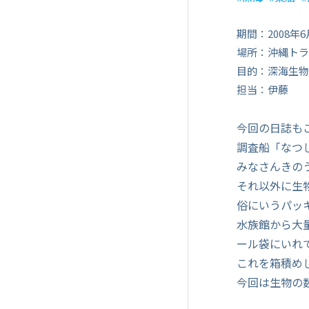
期間：2008年6
場所：沖縄トラ
目的：深海生物
担当：伊藤
今回の日誌も
調査船「なつ
みなさんきの
それ以外に生
俗にいうパッ
水族館から大
ール袋にいれ
これを箱積め
今回は生物の