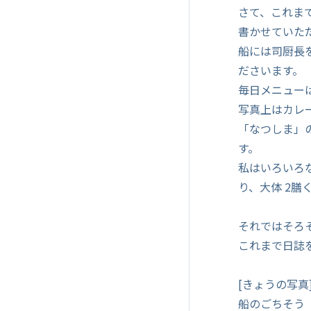
さて、これま
書かせていた
船には司厨長
ださいます。
毎日メニュー
写真上はカレ
「なつしま」
す。
私はいろいろ
り、大体 2
それではそろ
これまで日誌
[きょうの写真
船のごちそう