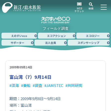
WEB
検索
チケット
フィールド調査
えのすいeco
エコアクション
エコロジー
サポーター
法人会員
スポンサーシップ
2009年09月14日
富山湾（7）
9月14日
深海
乗船
調査
JAMSTEC
共同研究
期間：2009年9月8日～9月14日
場所：富山湾