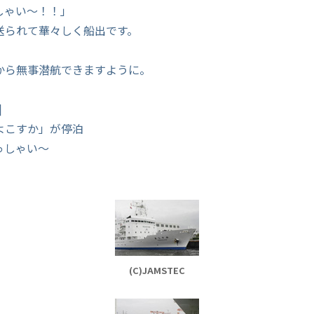
しゃい～！！」
送られて華々しく船出です。
から無事潜航できますように。
]
よこすか」が停泊
っしゃい～
(C)JAMSTEC