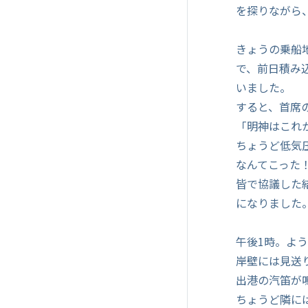
を探りながら
きょうの乗船地
で、前日積み
いました。
すると、首席
「明神はこれ
ちょうど低気
なんてこった
皆で協議した
になりました
午後1時。よ
岸壁には見送
出港の汽笛が
ちょうど隣に