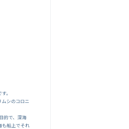
です。
リムシのコロニ
な目的で、深海
海も船上でそれ