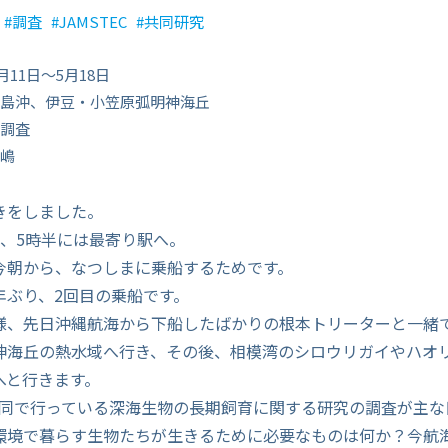
調査
JAMSTEC
共同研究
月11日～5月18日
島沖、伊豆・小笠原弧明神海丘
調査
嶋
きをしました。
め、5時半には最寄り駅へ。
今朝から、なつしまに乗船するためです。
年ぶり、2回目の乗船です。
様、先日沖縄航海から下船したばかりの根本トリーターと一緒
神海丘の熱水域へ行き、その後、相模湾のシロウリガイやハオ
へと行きます。
と共同で行っている深海生物の長期飼育に関する研究の調査が主
環境で暮らす生物たちが生きるために必要なものは何か？今航