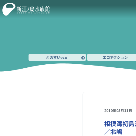
えのすいeco
エコアクション
2010年05月11日
相模湾初島
／北嶋