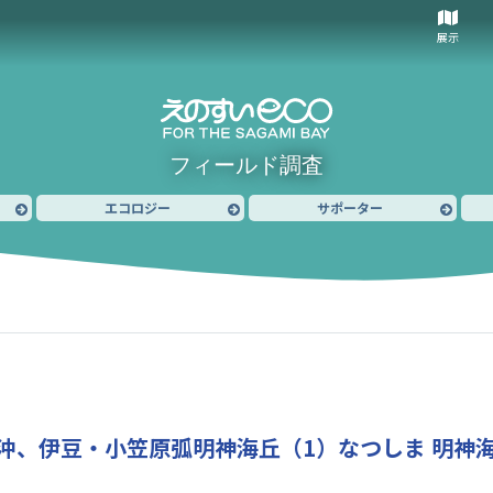
展示
フィールド調査
エコロジー
サポーター
沖、伊豆・小笠原弧明神海丘（1）
なつしま 明神