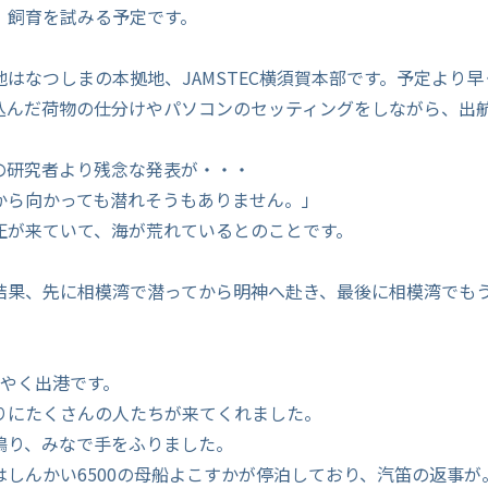
、飼育を試みる予定です。
はなつしまの本拠地、JAMSTEC横須賀本部です。予定より
込んだ荷物の仕分けやパソコンのセッティングをしながら、出
の研究者より残念な発表が・・・
から向かっても潜れそうもありません。」
圧が来ていて、海が荒れているとのことです。
！
結果、先に相模湾で潜ってから明神へ赴き、最後に相模湾でも
。
うやく出港です。
りにたくさんの人たちが来てくれました。
鳴り、みなで手をふりました。
はしんかい6500の母船よこすかが停泊しており、汽笛の返事が