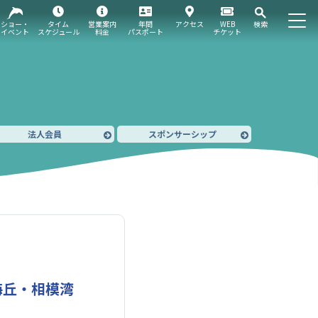
ショー・
タイム
営業案内
年間
アクセス
WEB
検索
イベント
スケジュール
料金
パスポート
チケット
法人会員
スポンサーシップ
海丘・相模湾