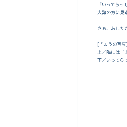
「いってらっ
大勢の方に見
さぁ、あした
[きょうの写真
上／隣には「
下／いってら