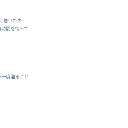
早く着いたの
航時間を待って
う一度潜ること
。