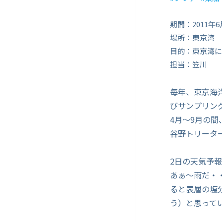
期間：2011年6
場所：東京湾
目的：東京湾に
担当：笠川
毎年、東京海
びサンプリン
4月～9月の
谷野トリータ
2日の天気予
あぁ～雨だ・
ると表層の塩
う）と思って