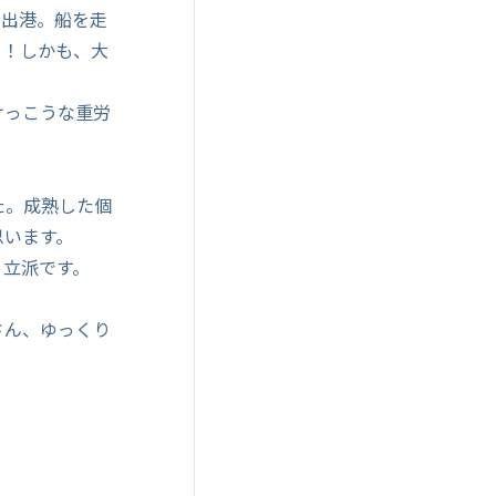
を出港。船を走
！！しかも、大
けっこうな重労
た。成熟した個
思います。
、立派です。
さん、ゆっくり