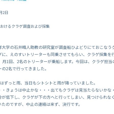
月2日
おけるクラゲ調査および採集
洋大学の石井晴人助教の研究室が調査船ひよどりにておこなう
グに、えのすいトリーターも同乗させてもらい、クラゲ採集を
間、月1回、2名のトリーターが乗船します。今回は、クラゲ担当
ーの2名で行ってきました。
報はずっと雨、当日もシトシトと雨が降っていました。
・・きょうは中止かな・・・出てもクラゲは見当たらないかな
分が低下し、クラゲが下の方へと行ってしまい、見つけられな
いたのですが、中止の連絡は来ず、決行です。