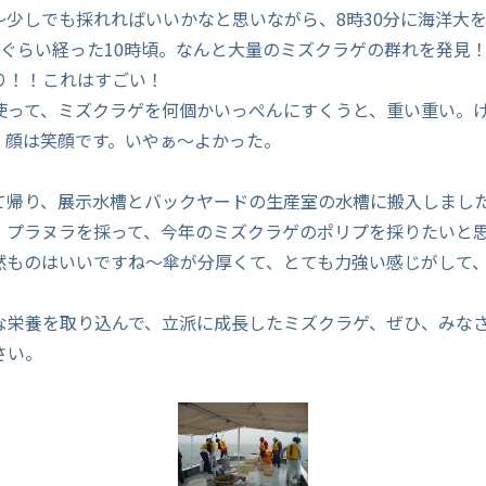
～少しでも採れればいいかなと思いながら、8時30分に海洋大
半ぐらい経った10時頃。なんと大量のミズクラゲの群れを発見
り！！これはすごい！
使って、ミズクラゲを何個かいっぺんにすくうと、重い重い。
、顔は笑顔です。いやぁ～よかった。
て帰り、展示水槽とバックヤードの生産室の水槽に搬入しまし
、プラヌラを採って、今年のミズクラゲのポリプを採りたいと
然ものはいいですね～傘が分厚くて、とても力強い感じがして
な栄養を取り込んで、立派に成長したミズクラゲ、ぜひ、みな
さい。