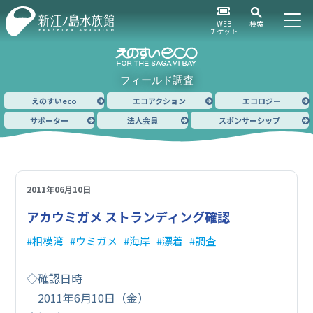
WEB
検索
チケット
フィールド調査
えのすいeco
エコアクション
エコロジー
サポーター
法人会員
スポンサーシップ
2011年06月10日
アカウミガメ ストランディング確認
相模湾
ウミガメ
海岸
漂着
調査
◇確認日時
2011年6月10日（金）