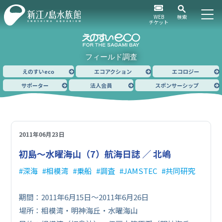
WEB
検索
チケット
フィールド調査
えのすいeco
エコアクション
エコロジー
サポーター
法人会員
スポンサーシップ
2011年06月23日
初島～水曜海山（7）
航海日誌 ／ 北嶋
深海
相模湾
乗船
調査
JAMSTEC
共同研究
期間：2011年6月15日～2011年6月26日
場所：相模湾・明神海丘・水曜海山