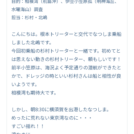
目的：相模湾（初島沖）、伊豆小笠原孤（明神海丘、
水曜海山）調査
担当：杉村・北嶋
こんにちは。根本トリーターと交代でなつしま乗船
しました北嶋です。
今回初乗船の杉村トリーターと一緒です。初めてと
は思えない動きの杉村トリーター、頼もしいです！
前半小笠原は、海況よく予定通りの潜航ができたと
かで、ドレッジの時といい杉村さんは船と相性が良
いようです。
相模湾も期待大です。
しかし、朝8:30に横須賀を出港したなつしま。
めったに荒れない東京湾なのに・・・
すごい揺れ！！