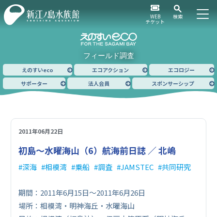
WEB
検索
チケット
フィールド調査
えのすいeco
エコアクション
エコロジー
サポーター
法人会員
スポンサーシップ
2011年06月22日
初島～水曜海山（6）
航海前日誌 ／ 北嶋
深海
相模湾
乗船
調査
JAMSTEC
共同研究
期間：2011年6月15日～2011年6月26日
場所：相模湾・明神海丘・水曜海山