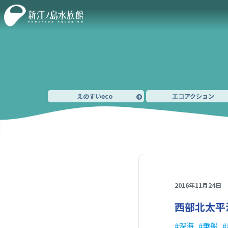
えのすいeco
エコアクション
2016年11月24日
西部北太平
深海
乗船