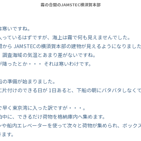
霧の合間のJAMSTEC横須賀本部
は寒いですね。
入っているはずですが、海上は霧で何も見えませんでした。
から JAMSTECの横須賀本部の建物が見えるようになりまし
、調査海域の気温とあまり差がないですね。
が降ったとか・・・ それは寒いわけです。
船の準備が始まりました。
に片付けのできる日が 1日あると、下船の朝にバタバタしなく
で早く東京湾に入った訳ですが・・・。
泊中に、できるだけ荷物を格納庫内へ集めます。
ンや船内エレベーターを使って次々と荷物が集められ、ボック
きます。