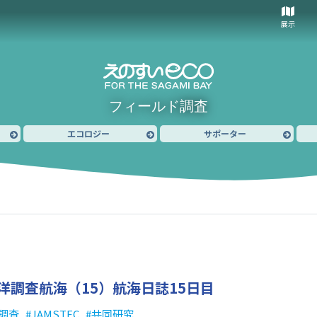
展示
フィールド調査
エコロジー
サポーター
洋調査航海（15）
航海日誌15日目
調査
JAMSTEC
共同研究