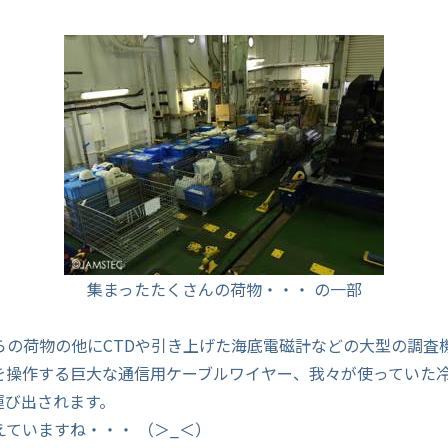
集まったたくさんの荷物・・・ の一部
らの荷物の他にCTDや引き上げた海底電磁計などの大型の調査
を操作する巨大な通信用ケーブルワイヤー、我々が使っていた
運び出されます。
えていますね・・・ （＞_＜）