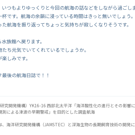
、いつもよりゆっくりと今回の航海の話などをしながら過ごし
一杯です。航海の余韻に浸っている時間はきっと無いでしょう
った航海を振り返ってちょっと気持ちが寂しくなりそうです。
ら水族館へ戻ります。
物たち元気でいてくれているでしょうか。
が楽しみです。
す最後の航海日誌で！！
海洋研究開発機構）YK16-16 西部北太平洋「海洋酸性化の進行とその影
観測による津波の早期警戒」を目的とした調査航海
は、海洋研究開発機構（JAMSTEC）と深海生物の長期飼育技術の開発