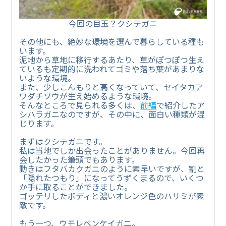
今回の目玉？クシテガニ
その他にも、絶妙な環境を選んで暮らしている種も
います。
泥地から草地に移行するあたり、草がぽつぽつ生え
ているも定期的に洗われてゴミや落ち葉があまりな
いような環境。
また、少しこんもりと高くなっていて、セイタカア
ワダチソウが生え始めるような環境。
そんなところで見られる多くは、
前編
で紹介したア
シハラガニなのですが、その中に、面白い種類が混
じります。
まずはクシテガニです。
私は当地でしか出会ったことがありません。今回再
会したかった筆頭でもあります。
動きはフタバカクガニのように素早いですが、割と
「隠れたつもり」になってうずくまるので、いくつ
か手に取ることができました。
ゴッテリしたボディと濃いオレンジ色のハサミが素
敵です。
もう一つ、ウモレベンケイガニ。