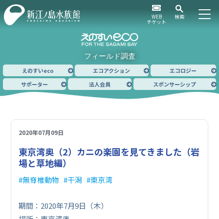
WEB
検索
チケット
フィールド調査
えのすいeco
エコアクション
エコロジー
サポーター
法人会員
スポンサーシップ
2020年07月09日
東京湾奥（2）
カニの楽園を見てきました（岩
場と草地編）
無脊椎動物
干潟
東京湾
期間：2020年7月9日（木）
場所：東京湾奥