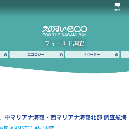
展示
フィールド調査
エコロジー
サポーター
、中マリアナ海嶺・西マリアナ海嶺北部 調査航海
調査
JAMSTEC
共同研究