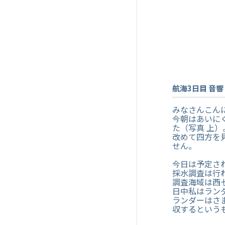
航海3日目 音響
みなさんこん
今朝はあいに
た（写真 上）
改めて四方を
せん。
今日は予定さ
採水調査は行
調査海域は西
日中私はラン
ランダーはさ
収するという