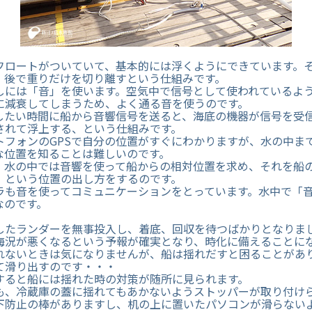
フロートがついていて、基本的には浮くようにできています。
、後で重りだけを切り離すという仕組みです。
しには「音」を使います。空気中で信号として使われているよ
に減衰してしまうため、よく通る音を使うのです。
したい時間に船から音響信号を送ると、海底の機器が信号を受
されて浮上する、という仕組みです。
トフォンのGPSで自分の位置がすぐにわかりますが、水の中ま
な位置を知ることは難しいのです。
、水の中では音響を使って船からの相対位置を求め、それを船
、という位置の出し方をするのです。
ラも音を使ってコミュニケーションをとっています。水中で「
なのです。
したランダーを無事投入し、着底、回収を待つばかりとなりま
海況が悪くなるという予報が確実となり、時化に備えることに
れないときは気になりませんが、船は揺れだすと困ることがあ
て滑り出すのです・・・
すると船には揺れた時の対策が随所に見られます。
も、冷蔵庫の蓋に揺れてもあかないようストッパーが取り付け
下防止の棒がありますし、机の上に置いたパソコンが滑らない