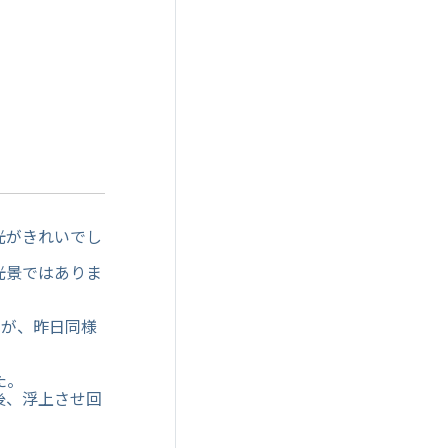
光がきれいでし
光景ではありま
たが、昨日同様
た。
後、浮上させ回