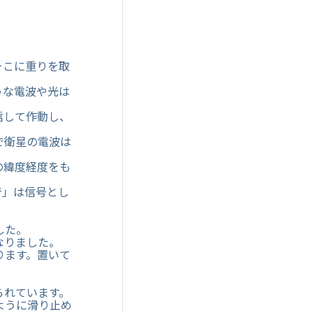
そこに重りを取
うな電波や光は
信して作動し、
で衛星の電波は
の緯度経度をも
音」は信号とし
した。
なりました。
ります。置いて
られています。
ように滑り止め