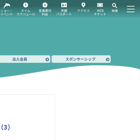
ショー・
タイム
営業案内
年間
アクセス
WEB
検索
イベント
スケジュール
料金
パスポート
チケット
法人会員
スポンサーシップ
（3）