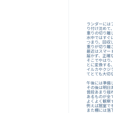
ランダーには
り付け沈めて
重りの切り離
水中ではすぐ
つまり、回収
重りが切り離
最近はスマー
届かず、正確
そこでやはり
とに変換する
イルカやクジ
てとても大切
午後には準備
その後は明日
普段あまり揺
あるものが全
よくよく観察
例えば居室で
また棚には落