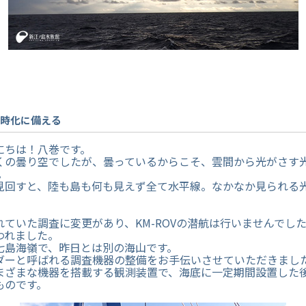
 時化に備える
にちは！八巻です。
くの曇り空でしたが、曇っているからこそ、雲間から光がさす
。
見回すと、陸も島も何も見えず全て水平線。なかなか見られる
れていた調査に変更があり、KM-ROVの潜航は行いませんでし
われました。
七島海嶺で、昨日とは別の海山です。
ダーと呼ばれる調査機器の整備をお手伝いさせていただきまし
まざまな機器を搭載する観測装置で、海底に一定期間設置した
ものです。